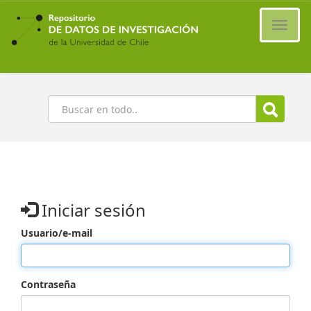
Ir
al
Cambi
contenido
naveg
principal
Buscar
Iniciar sesión
Usuario/e-mail
Contraseña