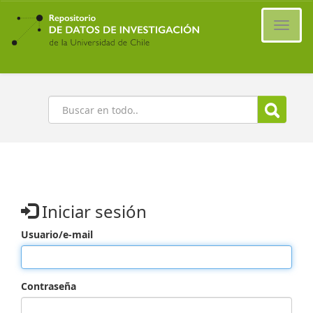
Ir
al
Cambi
contenido
naveg
principal
Buscar
Iniciar sesión
Usuario/e-mail
Contraseña