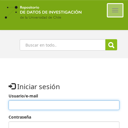
Ir
al
Cambi
contenido
naveg
principal
Buscar
Iniciar sesión
Usuario/e-mail
Contraseña