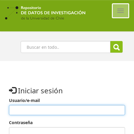
Ir
al
Cambi
contenido
naveg
principal
Buscar
Iniciar sesión
Usuario/e-mail
Contraseña