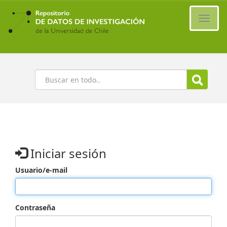
Ir
al
Cambi
contenido
naveg
principal
Buscar
Iniciar sesión
Usuario/e-mail
Contraseña