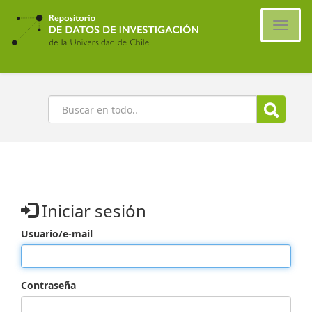
Ir
al
Cambi
contenido
naveg
principal
Buscar
Iniciar sesión
Usuario/e-mail
Contraseña