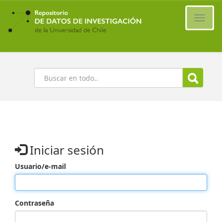
Ir
al
Cambi
contenido
naveg
principal
Buscar
Iniciar sesión
Usuario/e-mail
Contraseña