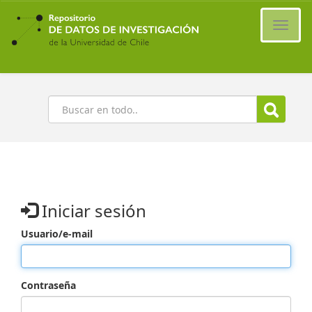
Ir
al
Cambi
contenido
naveg
principal
Buscar
Iniciar sesión
Usuario/e-mail
Contraseña