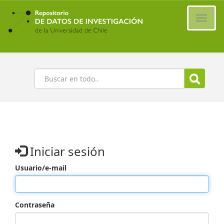
Ir
al
Cambi
contenido
naveg
principal
Buscar
Iniciar sesión
Usuario/e-mail
Contraseña