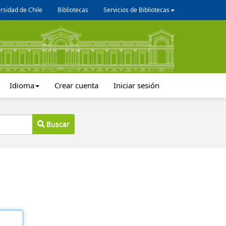
rsidad de Chile
Bibliotecas
Servicios de Bibliotecas
Idioma
Crear cuenta
Iniciar sesión
Buscar