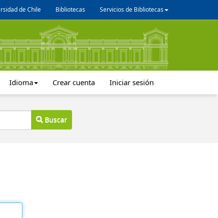
rsidad de Chile
Bibliotecas
Servicios de Bibliotecas
Idioma
Crear cuenta
Iniciar sesión
Buscar