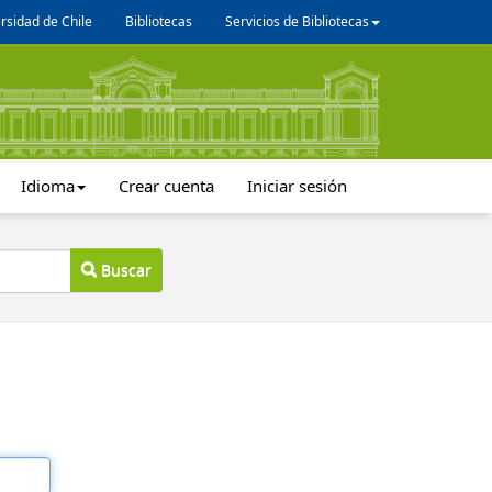
rsidad de Chile
Bibliotecas
Servicios de Bibliotecas
Idioma
Crear cuenta
Iniciar sesión
Buscar