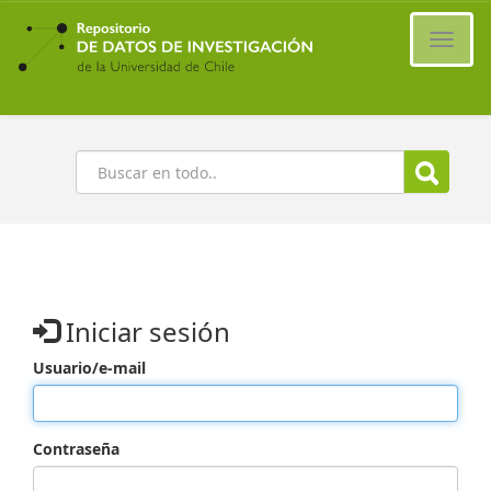
Ir
al
Cambi
contenido
naveg
principal
Buscar
Iniciar sesión
Usuario/e-mail
Contraseña