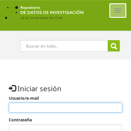
Ir
al
Cambi
contenido
naveg
principal
Buscar
Iniciar sesión
Usuario/e-mail
Contraseña