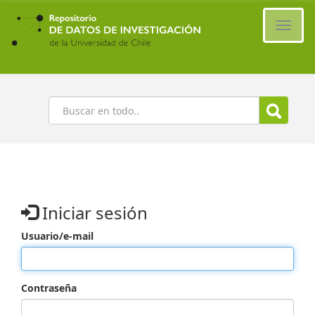
Ir
al
Cambi
contenido
naveg
principal
Buscar
Iniciar sesión
Usuario/e-mail
Contraseña