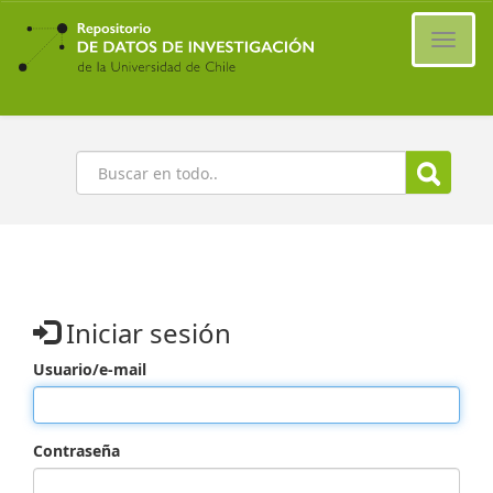
Ir
al
Cambi
contenido
naveg
principal
Buscar
Iniciar sesión
Usuario/e-mail
Contraseña