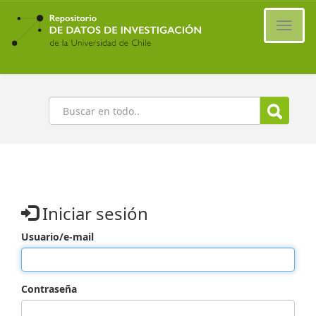
Ir
al
Cambi
contenido
naveg
principal
Buscar
Iniciar sesión
Usuario/e-mail
Contraseña