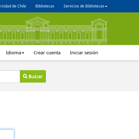
rsidad de Chile
Bibliotecas
Servicios de Bibliotecas
Idioma
Crear cuenta
Iniciar sesión
Buscar