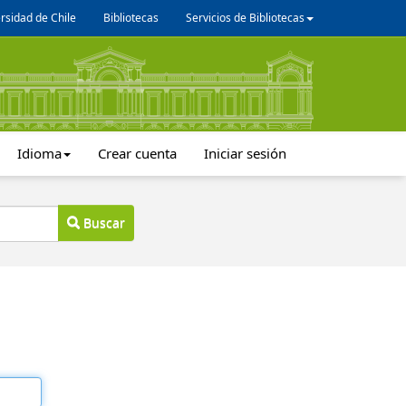
rsidad de Chile
Bibliotecas
Servicios de Bibliotecas
Idioma
Crear cuenta
Iniciar sesión
Buscar