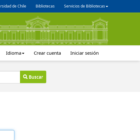
rsidad de Chile
Bibliotecas
Servicios de Bibliotecas
Idioma
Crear cuenta
Iniciar sesión
Buscar