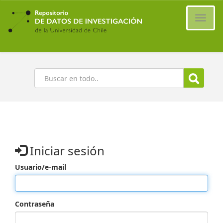
Ir
al
Cambi
contenido
naveg
principal
Buscar
Iniciar sesión
Usuario/e-mail
Contraseña