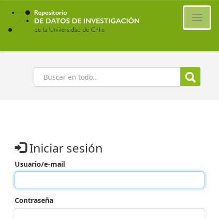
Ir
al
Cambi
contenido
naveg
principal
Buscar
Iniciar sesión
Usuario/e-mail
Contraseña