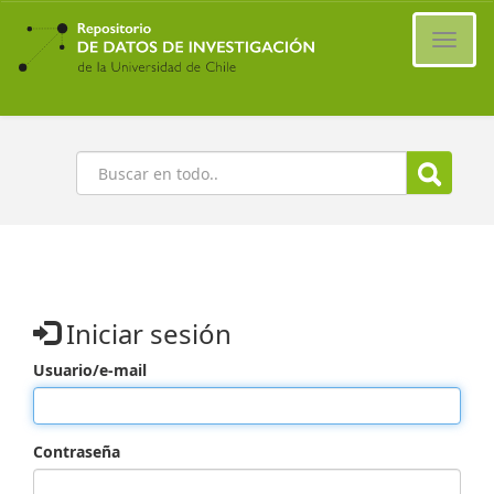
Ir
al
Cambi
contenido
naveg
principal
Buscar
Iniciar sesión
Usuario/e-mail
Contraseña