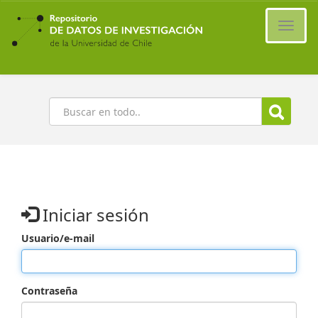
Ir
al
Cambi
contenido
naveg
principal
Buscar
Iniciar sesión
Usuario/e-mail
Contraseña