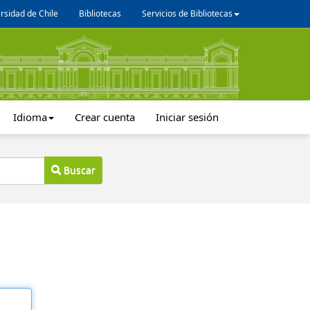
rsidad de Chile
Bibliotecas
Servicios de Bibliotecas
Idioma
Crear cuenta
Iniciar sesión
Buscar