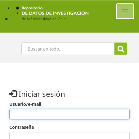
Ir
al
Cambi
contenido
naveg
principal
Buscar
Iniciar sesión
Usuario/e-mail
Contraseña