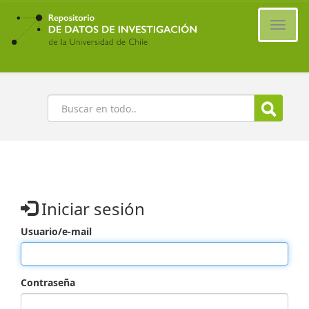
Ir
al
Cambi
contenido
naveg
principal
Buscar
Iniciar sesión
Usuario/e-mail
Contraseña