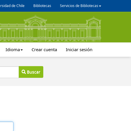
rsidad de Chile
Bibliotecas
Servicios de Bibliotecas
Idioma
Crear cuenta
Iniciar sesión
Buscar