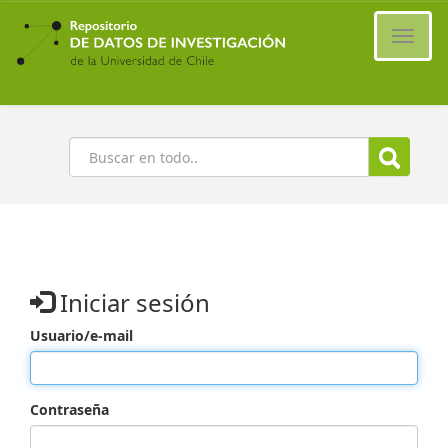
Ir
al
Cambi
contenido
naveg
principal
Buscar
Iniciar sesión
Usuario/e-mail
Contraseña