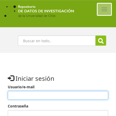
Ir
al
Cambi
contenido
naveg
principal
Buscar
Iniciar sesión
Usuario/e-mail
Contraseña