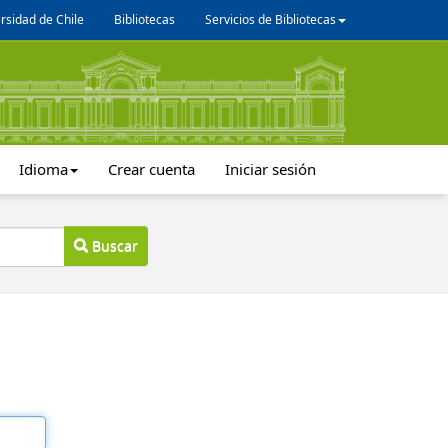
rsidad de Chile
Bibliotecas
Servicios de Bibliotecas
Idioma
Crear cuenta
Iniciar sesión
Buscar