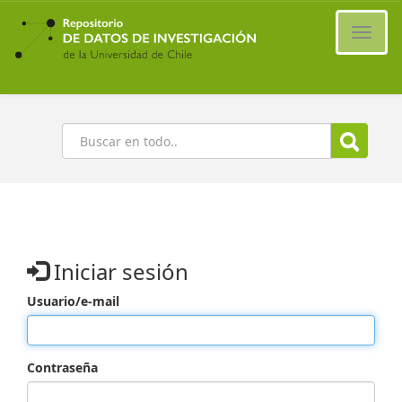
Ir
al
Cambi
contenido
naveg
principal
Buscar
Iniciar sesión
Usuario/e-mail
Contraseña