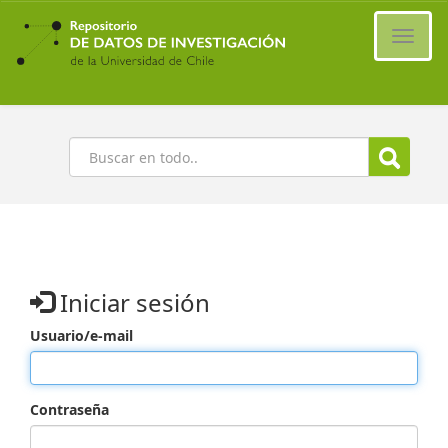
Ir
al
Cambi
contenido
naveg
principal
Buscar
Iniciar sesión
Usuario/e-mail
Contraseña