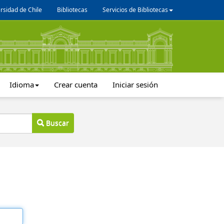
rsidad de Chile
Bibliotecas
Servicios de Bibliotecas
Idioma
Crear cuenta
Iniciar sesión
Buscar