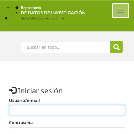
Ir
al
Cambi
contenido
naveg
principal
Buscar
Iniciar sesión
Usuario/e-mail
Contraseña