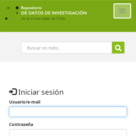
Ir
al
Cambi
contenido
naveg
principal
Buscar
Iniciar sesión
Usuario/e-mail
Contraseña