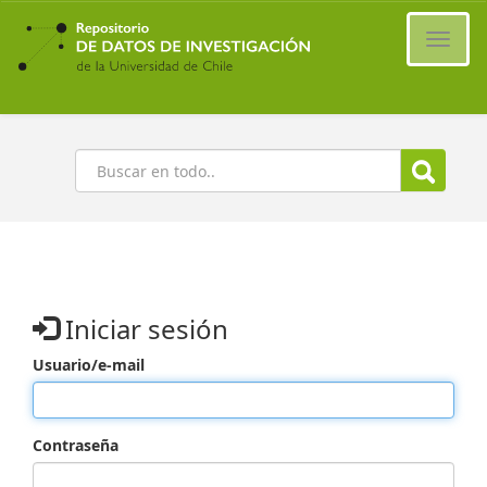
Ir
al
Cambi
contenido
naveg
principal
Buscar
Iniciar sesión
Usuario/e-mail
Contraseña