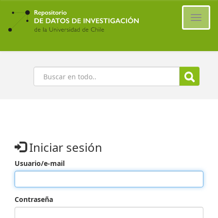
Ir
al
Cambi
contenido
naveg
principal
Buscar
Iniciar sesión
Usuario/e-mail
Contraseña