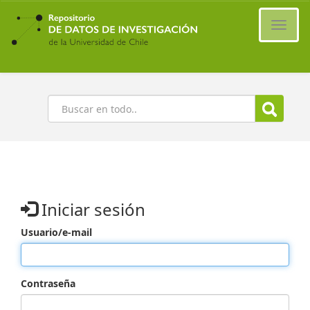
Ir
al
Cambi
contenido
naveg
principal
Buscar
Iniciar sesión
Usuario/e-mail
Contraseña