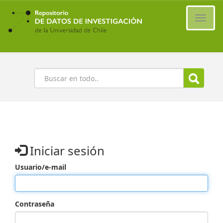
Ir
al
Cambi
contenido
naveg
principal
Buscar
Iniciar sesión
Usuario/e-mail
Contraseña