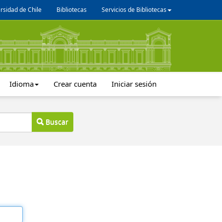
rsidad de Chile
Bibliotecas
Servicios de Bibliotecas
Idioma
Crear cuenta
Iniciar sesión
Buscar