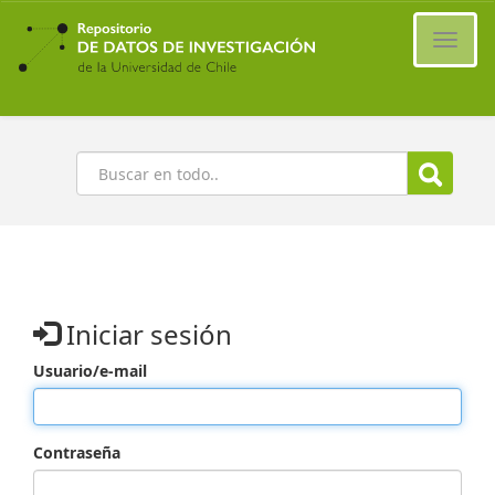
Ir
al
Cambi
contenido
naveg
principal
Buscar
Iniciar sesión
Usuario/e-mail
Contraseña