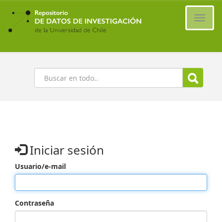
Ir
al
Cambi
contenido
naveg
principal
Buscar
Iniciar sesión
Usuario/e-mail
Contraseña