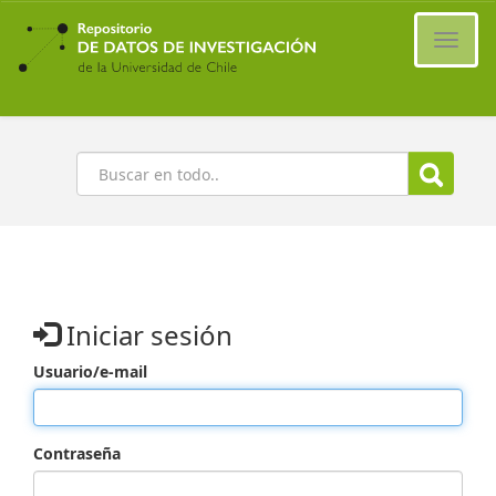
Ir
al
Cambi
contenido
naveg
principal
Buscar
Iniciar sesión
Usuario/e-mail
Contraseña