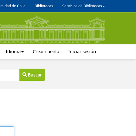
rsidad de Chile
Bibliotecas
Servicios de Bibliotecas
Idioma
Crear cuenta
Iniciar sesión
Buscar