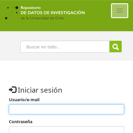
Ir
al
Cambi
contenido
naveg
principal
Buscar
Iniciar sesión
Usuario/e-mail
Contraseña