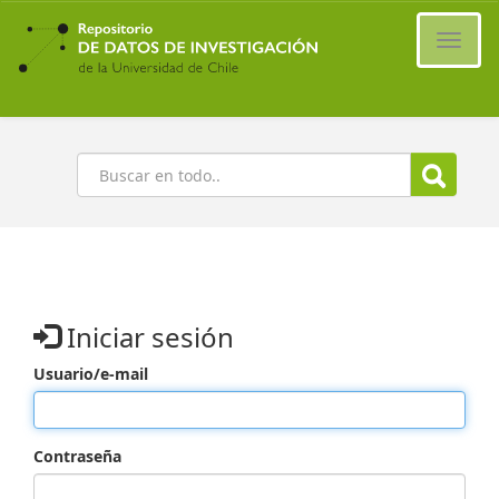
Ir
al
Cambi
contenido
naveg
principal
Buscar
Iniciar sesión
Usuario/e-mail
Contraseña