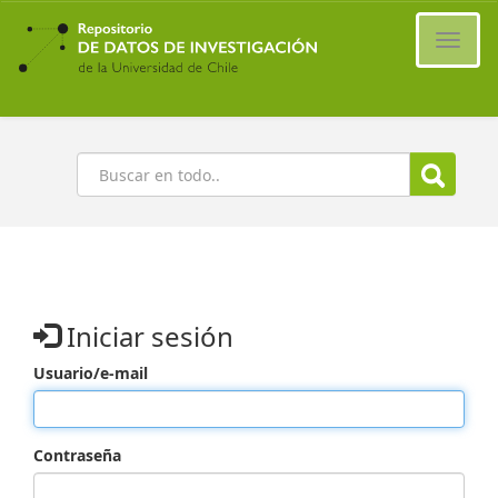
Ir
al
Cambi
contenido
naveg
principal
Buscar
Iniciar sesión
Usuario/e-mail
Contraseña