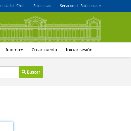
rsidad de Chile
Bibliotecas
Servicios de Bibliotecas
Idioma
Crear cuenta
Iniciar sesión
Buscar