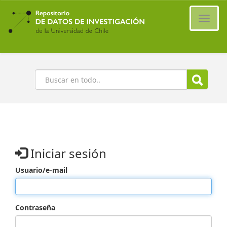
Ir
al
Cambi
contenido
naveg
principal
Buscar
Iniciar sesión
Usuario/e-mail
Contraseña